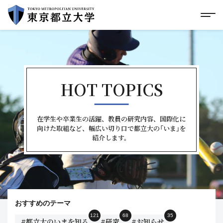
グローバルメニューにスキップ
|
フッターにスキップ
メ
メ
イ
ン
コ
ン
テ
ン
HOT TOPICS
ツ
に
ス
キ
在学生や卒業生の活躍、教員の研究内容、国際化に
ッ
向けた取組など、幅広い切り口で都立大の「いま」を
プ
紹介します。
おすすめのテーマ
121
68
35
#都立大のいまを知る
#研究
#お知らせ