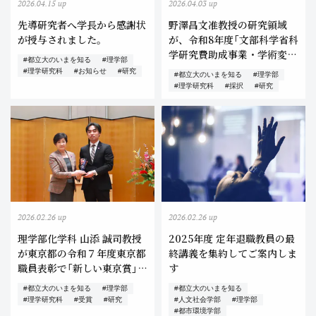
2026.04.15 up
2026.04.03 up
先導研究者へ学長から感謝状
野澤昌文准教授の研究領域
が授与されました。
が、令和8年度「文部科学省科
学研究費助成事業・学術変革
#都立大のいまを知る
#理学部
領域（A）」に採択されました
#理学研究科
#お知らせ
#研究
#都立大のいまを知る
#理学部
#理学研究科
#採択
#研究
2026.02.26 up
2026.02.26 up
理学部化学科 山添 誠司教授
2025年度 定年退職教員の最
が東京都の令和７年度東京都
終講義を集約してご案内しま
職員表彰で「新しい東京賞」を
す
受賞しました！
#都立大のいまを知る
#理学部
#都立大のいまを知る
#理学研究科
#受賞
#研究
#人文社会学部
#理学部
#都市環境学部