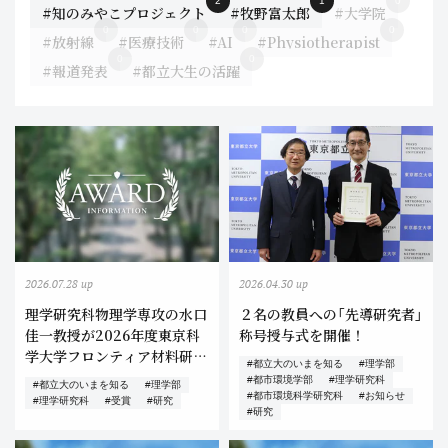
2
1
0
#知のみやこプロジェクト
#牧野富太郎
#大学院
0
0
0
0
#放射線
#医療技術
#AI
#Physiotherapist
0
0
#報道発表
#都立大生の活躍
2026.07.28 up
2026.04.30 up
理学研究科物理学専攻の水口
２名の教員への「先導研究者」
佳一教授が2026年度東京科
称号授与式を開催！
学大学フロンティア材料研究
#都立大のいまを知る
#理学部
所のフロンティア材料研究所
#都市環境学部
#理学研究科
#都立大のいまを知る
#理学部
学術賞（研究奨励部門）を受賞
#都市環境科学研究科
#お知らせ
#理学研究科
#受賞
#研究
#研究
しました！