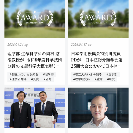
2026.04.24 up
2026.04.17 up
理学部 生命科学科の岡村 悠
日本学術振興会特別研究員-
准教授が「令和8年度科学技術
PDが、日本植物分類学会第
分野の文部科学大臣表彰（若
25回大会において日本植物
手科学者賞）を受賞しまし
分類学会大会発表賞を受賞し
#都立大のいまを知る
#理学部
#都立大のいまを知る
#理学部
た！
ました！
#理学研究科
#受賞
#研究
#理学研究科
#受賞
#研究