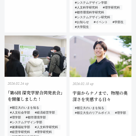
#システムデザイン学部
#人文科学研究科
#理学研究科
#都市環境科学研究科
#システムデザイン研究科
#お知らせ
#イベント
#学部生
#大学院生
2026.02.24 up
2026.02.18 up
「第6回 探究学習合同発表会」
宇宙からナノまで、物理の奥
を開催しました！
深さを実感する日々
#都立大のいまを知る
#都立大のいまを知る
#人文社会学部
#経済経営学部
#都立大生のリアルボイス
#理学部
#理学部
#都市環境学部
#システムデザイン学部
#健康福祉学部
#人文科学研究科
#経営学研究科
#理学研究科