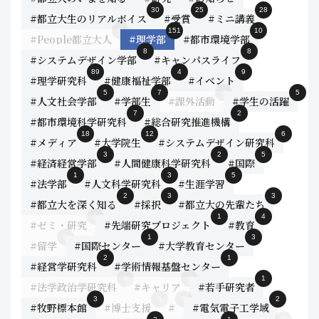
30
25
28
#都立大生のリアルボイス
#受賞
#ミニ講義
0
151
10
#People都立大人
#理学部
#都市環境学部
8
8
#システムデザイン学部
#キャンパスライフ
89
4
9
#理学研究科
#健康福祉学部
#イベント
5
7
0
5
#人文社会学部
#学部生
#課外活動
#学生の活躍
7
2
#都市環境科学研究科
#総合研究推進機構
18
12
6
#メディア
#大学院生
#システムデザイン研究科
3
2
5
#経済経営学部
#人間健康科学研究科
#国際
1
3
5
#法学部
#人文科学研究科
#生涯学習
2
3
3
#都立大を深く知る
#採択
#都立大の先輩たち
0
1
4
#ゼミ・研究
#先端研究プロジェクト
#教育
0
1
3
#留学
#国際センター
#大学教育センター
2
1
#経営学研究科
#学術情報基盤センター
0
0
1
#法学政治学研究科
#キャリア
#若手研究者
3
0
0
2
#牧野標本館
#博士支援
#
#電気電子工学域