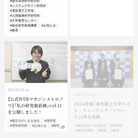
#都市環境科学研究科
#システムデザイン研究科
#電気電子工学域
#人間健康科学研究科
#大学教育センター
#総合研究推進機構
#お知らせ
#教育
2026.02.09 up
2026.01.28 up
【公式WEBマガジンメトロノ
2024年度「東京都立大学ベス
ワ】「私の研究最前線」vol.11
ト・ティーチング・アワー
を公開しました！
ド」2件を表彰
#都立大のいまを知る
#理学部
#都立大のいまを知る
#理学部
#理学研究科
#お知らせ
#研究
#理学研究科
#受賞
#教育