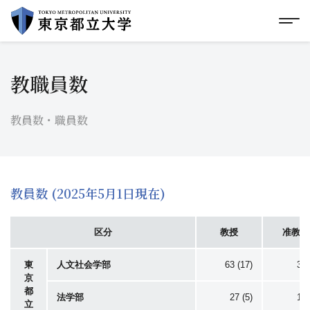
グローバルメニューにスキップ
|
フッターにスキップ
メ
メ
イ
ン
コ
教職員数
ン
テ
ン
教員数・職員数
ツ
に
ス
キ
ッ
プ
教員数 (2025年5月1日現在)
区分
教授
准教授
東
人文社会学部
63 (17)
30 
京
都
法学部
27 (5)
10 
立