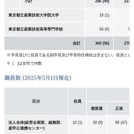
小計
286 (49)
223 (
東京都立産業技術大学院大学
18 (1)
2 
東京都立産業技術高等専門学校
56 (6)
53 
合計
360 (56)
278 (
学長並びに役員である副学長及び学長特任補佐は含まない。役員とし
( )は女性で内数
職員数 (2025年5月1日現在)
区分
役員
都派遣
正規
法人全体(経営企画室、総務部、
10 (1)
30 (8)
88 (47)
産学公連携センター)