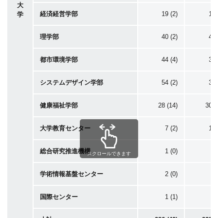
大
経済経営学部
19 (2)
19 
学
理学部
40 (2)
43 
都市環境学部
44 (4)
34 
システムデザイン学部
54 (2)
32 
健康福祉学部
28 (14)
30 (
大学教育センター
7 (2)
18 
総合研究推進機構
1 (0)
0 
スクロールできます
学術情報基盤センター
2 (0)
3 
国際センター
1 (1)
4 