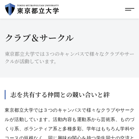
グローバルメニューにスキップ
|
フッターにスキップ
メ
メ
イ
ン
コ
クラブ＆サークル
ン
テ
ン
東京都立大学では３つのキャンパスで様々なクラブやサー
ツ
に
クルが活動しています。
ス
キ
ッ
プ
志を共有する仲間との競い合いと絆
東京都立大学では３つのキャンパスで様々なクラブやサーク
ルが活動しています。活動内容も運動系から芸術系、ものづ
くり系、ボランティア系と多種多彩。学年はもちろん学科や
コースの垣根なく、同じ興味や関心を持つ学生同士の交流と