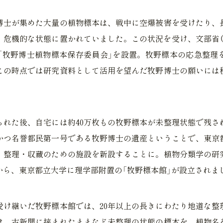
博士が集めた大量の植物標本は、戦中に空爆被害を受けたり、
、危機的な状態に置かれていました。この状況を受け、文部省（
）年に「牧野博士植物標本保存委員会」を設置。牧野標本の応急整
この時点では研究資料として活用を望んだ牧野博士の願いには
られた後、自宅には約40万枚もの牧野標本が未整理状態で残さ
かつ名誉都民第一号である牧野博士の遺産ということで、東京
、整理・収蔵のための施設を新設することに。植物分類学の研
から、東京都立大学に理学部附置の「牧野標本館」が設立されま
受け継いだ牧野標本館では、20年以上の長きにわたり地道な整
は、古新聞に挟まれたままなど未整理の状態の標本を、植物名