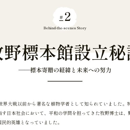
2
#
Behind-the-scenes Story
牧
野
標
本
館
設
立
秘
――標本寄贈の経緯と未来への努力
世界大戦以前から著名な植物学者として知られていました。
指す日本社会において、平和の学問を担ってきた牧野博士は、
国民的英雄となっていました。