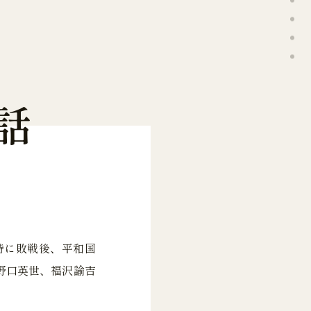
話
特に敗戦後、平和国
野口英世、福沢諭吉