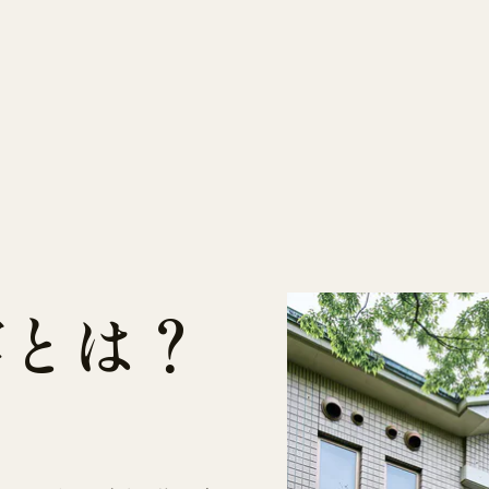
館
と
は
？