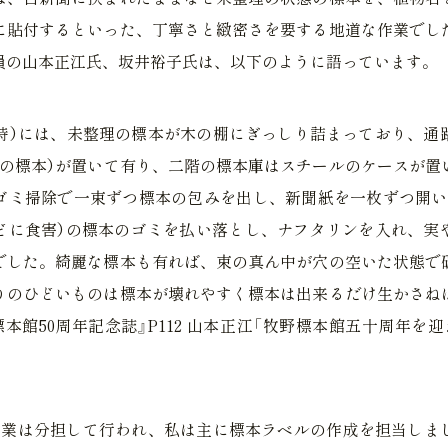
に貼付するといった、丁寧さと緻密さを要する地道な作業でし
員の山本正江氏、坂井裕子氏は、以下のように語っています。
当時）には、未整理の標本が木の棚にぎっしり詰まっており、通路
（の標本）が置いて有り、二階の標本庫はスチールのケースが置
ゴミ掃除で一束ずつ標本の包みを出し、新聞紙を一枚ずつ開い
どに食害）の標本のゴミを払い落とし、ナフタリンを入れ、実
でした。綺麗な標本も有れば、束の真ん中が穴の空いた状態で
りのひどいものは標本が壊れやすく標本は出来るだけ生かさね
標本館50周年記念誌』P112 山本正江「牧野標本館五十周年を
作業は分担して行われ、私は主に標本ラベルの作成を担当しま