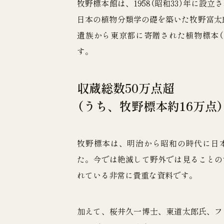
牧野標本館は、1958（昭和33）年に設
日本の植物分類学の礎を築いた牧野富太郎博
遺族から東京都に寄贈された植物標本（
す。
収蔵総数50万点超
（うち、牧野標本約16万点）
牧野標本は、明治から昭和の時代に日
た。今では絶滅して野外では見ることの
れている非常に貴重な資料です。
加えて、桜井久一博士、東道太郎氏、フ