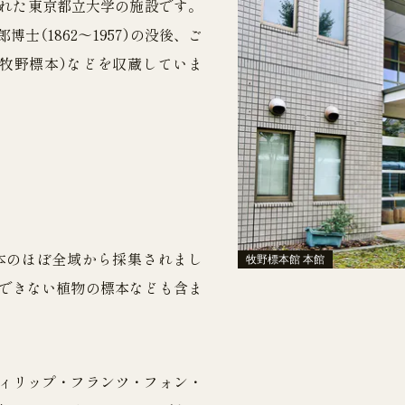
立された東京都立大学の施設です。
士（1862〜1957）の没後、ご
牧野標本）などを収蔵していま
本のほぼ全域から採集されまし
牧野標本館 本館
できない植物の標本なども含ま
ィリップ・フランツ・フォン・