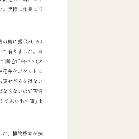
た。実際に作業に当
の奥に薦（むしろ）
いて有りました。当
て刷毛で虫づり（タ
や花弁をポケットに
破棄せざるを得ない
ばならないので苦労
迎えて思い出す事」よ
した。植物標本が挟