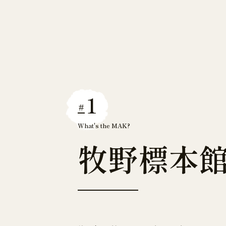
1
#
What's the MAK?
牧
野
標
本