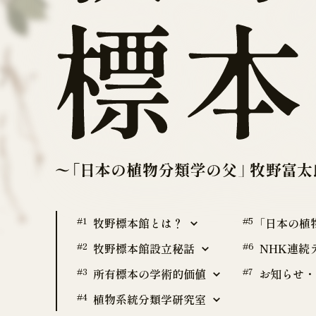
#1
牧野標本館とは？
#5
「日本の植
#2
牧野標本館設立秘話
#6
NHK連続
#3
所有標本の学術的価値
#7
お知らせ・
#4
植物系統分類学研究室