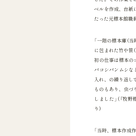
ベルを作成、台紙
たった元標本館職
「一階の標本庫（
に包まれた竹や笹
初の仕事は標本の
バコシバンムシな
入れ、の繰り返し
ものもあり、虫づ
しました」（『牧野
り）
「当時、標本作成