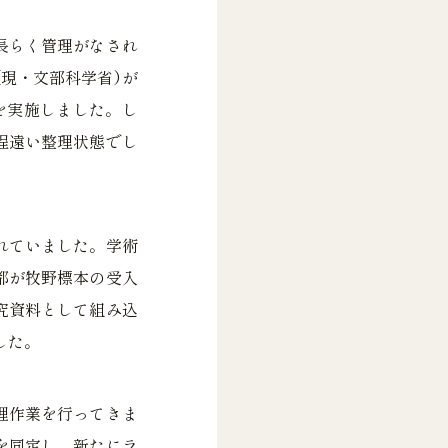
長らく管理がなされ
現・文部科学省）が
理を実施しました。し
程遠い整理状態でし
れていました。学術
都が牧野標本の受入
究資料として組み込
した。
理作業を行ってきま
を同定し、新たにラ