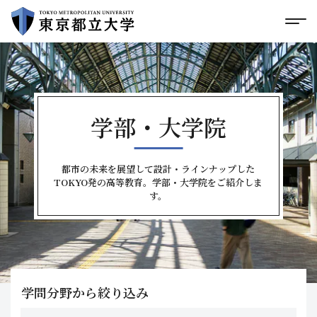
グローバルメニューにスキップ
|
フッターにスキップ
メ
メ
イ
ン
コ
ン
テ
ン
学部・大学院
ツ
に
ス
キ
都市の未来を展望して設計・ラインナップした
ッ
TOKYO発の高等教育。学部・大学院をご紹介しま
プ
す。
学問分野から絞り込み