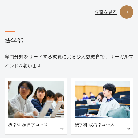
超伝導
カーボンニュートラル
水素エネルギー
エ
学部を見る
ネルギーの変換・制御
産業の基盤をつくる
法学部
データサイエンス・AI
暗号の仕組み
GIS（地理情報システム）
AI(人工知
専門分野をリードする教員による少人数教育で、リーガルマ
能)
データサイエンス
ビックデータ
インドを養います
ロボット・通信・社会インフラ
通信
情報ネットワーク
制御理論
ロボットシステ
ム
機械創成
創造・デザイン
法学科 法律学コース
法学科 政治学コース
ソーシャル・マルチメディア
映像・メディア
プロダ
クト
メディアアート