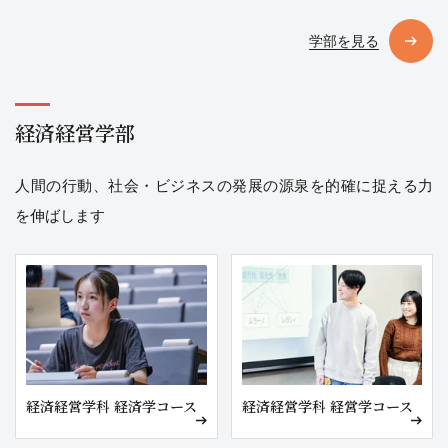
暮らしを支える
学部を見る
自然との共存
環境問題
地域問題
自然環境の持続可能な利用
気
経済経営学部
候変動
地震・自然災害
防災・復興
人間の行動、社会・ビジネスの発展の源泉を的確に捉える力
人間の仕組み
を伸ばします
バイオエンジニアリング
運動・筋肉
生活行為
保健・医療・福祉
緩和ケア
車いす・義足
ラジエーション
医療機器
経済経営学科 経済学コース
経済経営学科 経営学コース