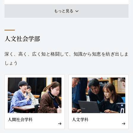
もっと見る
宇宙
宇宙
ロケット・人工衛星
人文社会学部
未来を変える
深く、高く、広く知と格闘して、知識から知恵を紡ぎ出しま
世界をつくる素材
しょう
DNA・バイオテクノロジー
分子が拓く物質科学
次
世代電池
生体機能材料
未来のまちづくり
都市問題・地方自治
スマートシティ・インフラ
まち
づくり・地域活性
人間社会学科
人文学科
次世代エネルギー