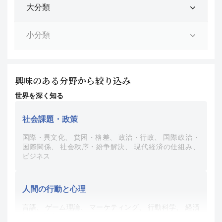
興味のある分野から絞り込み
世界を深く知る
社会課題・政策
国際・異文化
貧困・格差
政治・行政
国際政治・
国際関係
社会秩序・紛争解決
現代経済の仕組み
ビジネス
人間の行動と心理
言語
ゲーム理論
マーケティング
行動科学
経済
社会の歴史