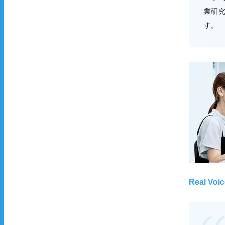
業研
す。
Real Voic