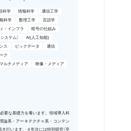
語科学
情報科学
通信工学
報科学
数理工学
言語学
ィ・インフラ
暗号の仕組み
報システム）
AI(人工知能)
ンス
ビックデータ
通信
ーク
マルチメディア
映像・メディア
必要な基礎力を養います。領域導入科
理論系・アーキテクチャ系・コンテン
続き行います。４年次には特別研究（卒