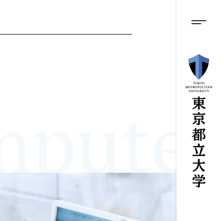
グロ
メ
イ
ン
メニ
コ
ン
テ
ン
ツ
に
ス
puter
キ
ッ
プ