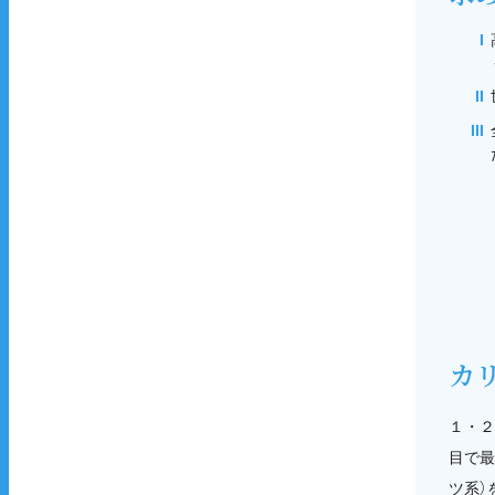
カ
１・２
目で最
ツ系）