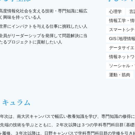
高度情報化社会を支える技術・専門知識に幅広
心理学
言
く興味を持っている人
情報工学・情
世界にインパクトを与える仕事に挑戦したい人
スマートシテ
全員がリーダーシップを発揮して問題解決に当
GIS（地理情
たるプロジェクトに貢献したい人
データサイエ
情報ネットワ
ソーシャル・
運動・筋肉
リキュラム
年次は、南大沢キャンパスで幅広い教養知識を学び、専門知識の修得に
先端の技術を学ぶとともに、２年次以降は３つの学科専門科目群（基礎
を履修。３年次以降は、日野キャンパスで学科専門科目群の学修を引き