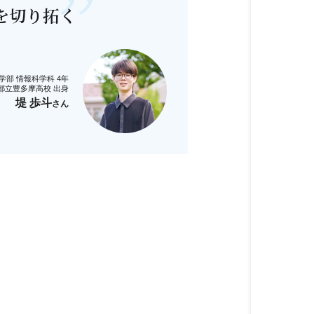
を切り拓く
部 情報科学科 4年
都立豊多摩高校 出身
堤 歩斗
さん