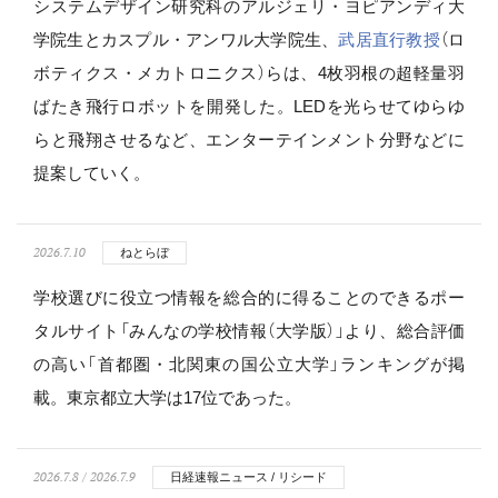
システムデザイン研究科のアルジェリ・ヨピアンディ大
学院生とカスプル・アンワル大学院生、
武居直行教授
（ロ
ボティクス・メカトロニクス）らは、4枚羽根の超軽量羽
ばたき飛行ロボットを開発した。LEDを光らせてゆらゆ
らと飛翔させるなど、エンターテインメント分野などに
提案していく。
2026.7.10
ねとらぼ
学校選びに役立つ情報を総合的に得ることのできるポー
タルサイト「みんなの学校情報（大学版）」より、総合評価
の高い「首都圏・北関東の国公立大学」ランキングが掲
載。東京都立大学は17位であった。
2026.7.8 / 2026.7.9
日経速報ニュース / リシード