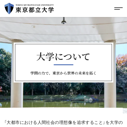
グローバルメニューにスキップ
|
フッターにスキップ
メ
メ
イ
ン
コ
ン
テ
ン
ツ
大学について
に
ス
キ
ッ
学問の力で、東京から世界の未来を拓く
プ
「大都市における人間社会の理想像を追求すること」を大学の