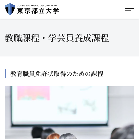
グローバルメニューにスキップ
|
フッターにスキップ
メ
メ
イ
ン
コ
教職課程・学芸員養成課程
ン
テ
ン
ツ
に
ス
キ
教育職員免許状取得のための課程
ッ
プ