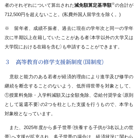
※
者のそれぞれについて算出された
減免額算定基準額
の合計が
712,500円を超えないこと。(私費外国人留学生を除く。)
※ 留年者、成績不振者、過去に現在の学年次と同一の学年
次に半期以上在籍していたことがある者（本学以外の大学又は
大学院における在籍を含む）も申請することができます。
３ 高等教育の修学支援新制度（国制度）
意欲と能力のある若者が経済的理由により進学及び修学の
継続を断念することのないよう、低所得世帯を対象として、
①授業料免除・入学料減額又は全額免除、②給付奨学金（原則
として返還不要）の2つを柱とした支援を行うもので、本学も
対象校となっています。
また、2025年度から多子世帯（扶養する子供が3名以上の世
帯）へ支援が拡充され、多子世帯の場合は、経済状況に関わら