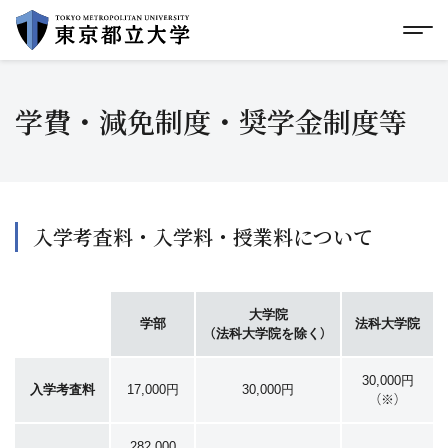
グローバルメニューにスキップ
|
フッターにスキップ
メ
メ
イ
ン
コ
学費・減免制度・奨学金制度等
ン
テ
ン
ツ
に
ス
キ
入学考査料・入学料・授業料について
ッ
プ
大学院
学部
法科大学院
（法科大学院を除く）
30,000円
入学考査料
17,000円
30,000円
（※）
282,000