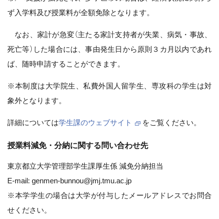
ず入学料及び授業料が全額免除となります。
なお、家計が急変（主たる家計支持者が失業、病気・事故、
死亡等）した場合には、事由発生日から原則３カ月以内であれ
ば、随時申請することができます。
※本制度は大学院生、私費外国人留学生、専攻科の学生は対
象外となります。
詳細については
学生課のウェブサイト
をご覧ください。
授業料減免・分納に関する問い合わせ先
東京都立大学管理部学生課厚生係 減免分納担当
E-mail: genmen-bunnou@jmj.tmu.ac.jp
※本学学生の場合は大学が付与したメールアドレスでお問合
せください。