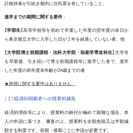
計維持者が引続き都内に住民票を有していること。
進学までの期間に関する要件
：
【
学部生
】高等学校等を初めて卒業した年度の翌年度の末日か
ら東京都立大学に入学した日が２年を経過していない者、他
【
大学院博士前期課程・法科大学院・助産学専攻科生
】大学等
を卒業後、引き続いて博士前期課程等に進学した者で、進学
した年度の前年度末年齢が24歳までの者
★所得に関する要件はありません。
（２）経済的困窮者への授業料減免
経済的理由等により、授業料の納付が極めて困難な場合、本
人の申請に基づき、審査の上、授業料を全額免除又は半額減
額する制度です。前期・後期ごとに申請が必要です。