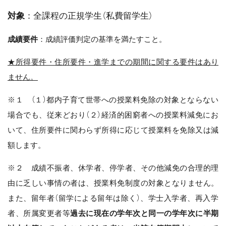
対象
：全課程の正規学生（私費留学生）
成績要件
：成績評価判定の基準を満たすこと。
★所得要件・
住所要件・進学までの期間に関する要件はあり
ません。
※１ （１）都内子育て世帯への授業料免除の対象とならない
場合でも、従来どおり（２）経済的困窮者への授業料減免にお
いて、住所要件に関わらず所得に応じて授業料を免除又は減
額します。
※２ 成績不振者、休学者、停学者、その他減免の合理的理
由に乏しい事情の者は、授業料免制度の対象となりません。
また、留年者（留学による留年は除く）、学士入学者、再入学
者、所属変更者等
過去に現在の学年次と同一の学年次に半期