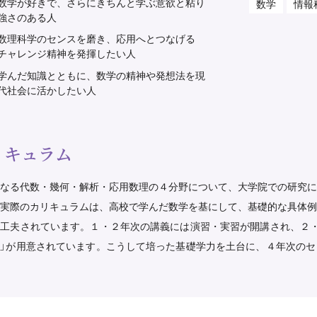
数学が好きで、さらにきちんと学ぶ意欲と粘り
数学
情報
強さのある人
数理科学のセンスを磨き、応用へとつなげる
チャレンジ精神を発揮したい人
学んだ知識とともに、数学の精神や発想法を現
代社会に活かしたい人
リキュラム
なる代数・幾何・解析・応用数理の４分野について、大学院での研究に
実際のカリキュラムは、高校で学んだ数学を基にして、基礎的な具体例
工夫されています。１・２年次の講義には演習・実習が開講され、２・
」が用意されています。こうして培った基礎学力を土台に、４年次のセ