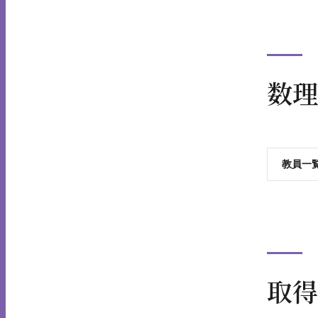
数理
教員一
取得