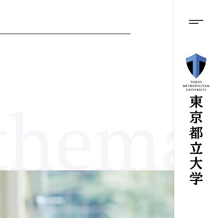
グロ
メ
イ
ン
メニ
コ
ン
テ
ン
ツ
に
ス
hemati
キ
ッ
プ