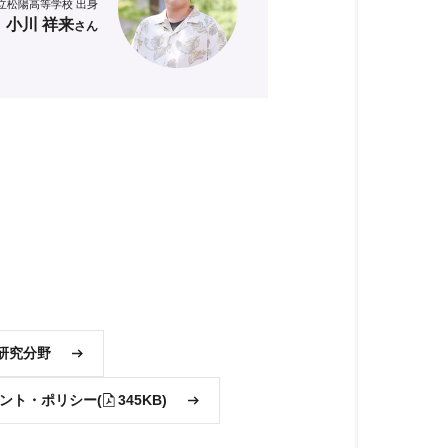
立松陽高等学校 出身
小川 祥来
さん
研究分野
ント・ポリシー
(
345KB)