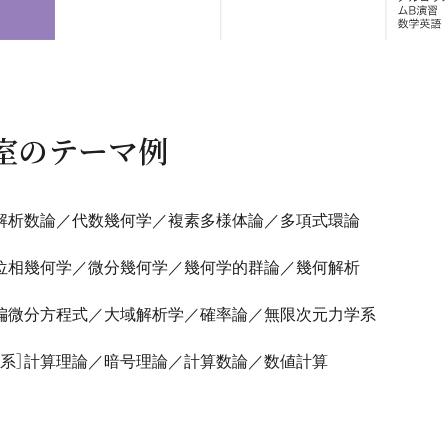
室のテーマ例
］解析数論／代数幾何学／複素多様体論／多項式環論
］位相幾何学／微分幾何学／幾何学的群論／幾何解析
］偏微分方程式／大域解析学／確率論／無限次元力学系
理系］計算理論／暗号理論／計算数論／数値計算