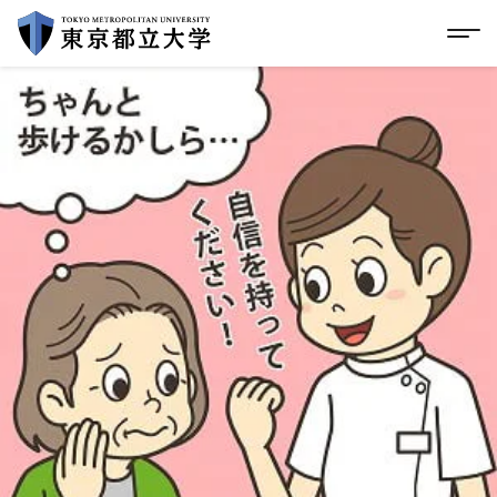
グローバルメニューにスキップ
|
フッターにスキップ
メ
メ
イ
ン
コ
ン
テ
ン
ツ
に
ス
キ
ッ
プ