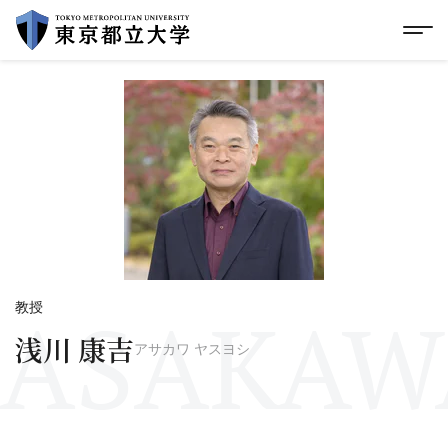
グローバルメニューにスキップ
|
フッターにスキップ
メ
メ
イ
ン
コ
ン
テ
ン
ツ
に
ス
キ
ッ
プ
ASAKAWA
教授
浅川 康吉
アサカワ ヤスヨシ