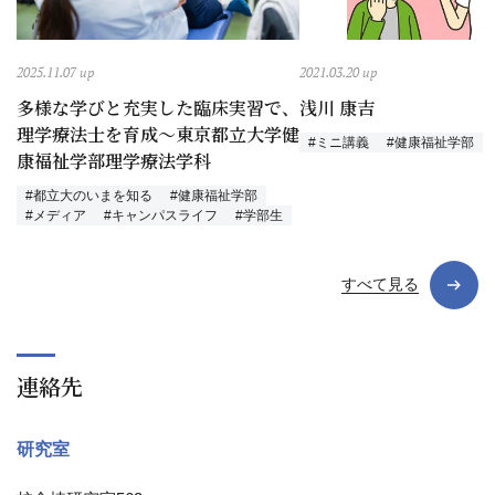
2025.11.07 up
2021.03.20 up
多様な学びと充実した臨床実習で、
浅川 康吉
理学療法士を育成～東京都立大学健
#ミニ講義
#健康福祉学部
康福祉学部理学療法学科
#都立大のいまを知る
#健康福祉学部
#メディア
#キャンパスライフ
#学部生
すべて見る
連絡先
研究室