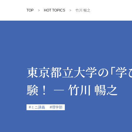
TOP
HOT TOPICS
竹川 暢之
東京都立大学の「学
験！
― 竹川 暢之
#ミニ講義
#理学部