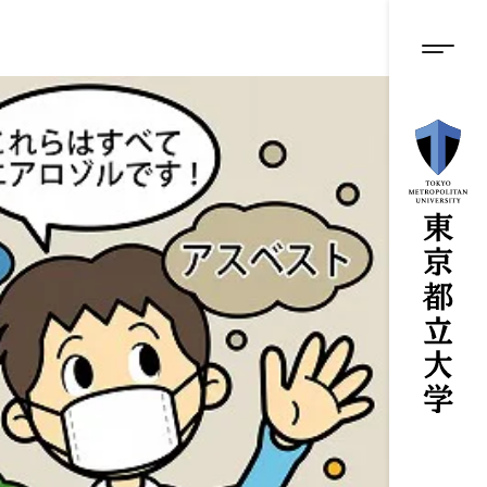
グロ
メ
イ
ン
メニ
コ
ン
テ
ン
ツ
に
ス
キ
ッ
プ