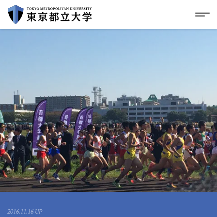
グローバルメニューにスキップ
|
フッターにスキップ
メ
メ
イ
ン
コ
ン
テ
ン
ツ
に
ス
キ
ッ
プ
2016.11.16 UP