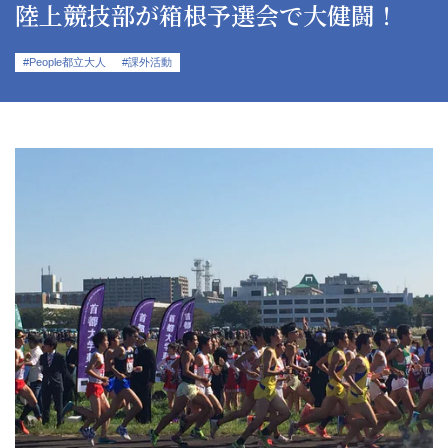
陸上競技部が箱根予選会で大健闘！
#People都立大人
#課外活動