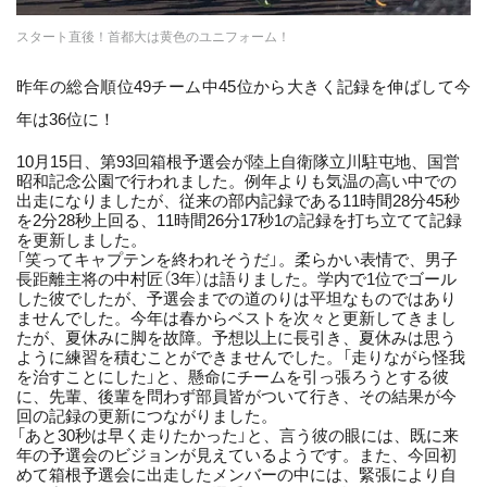
スタート直後！首都大は黄色のユニフォーム！
昨年の総合順位49チーム中45位から大きく記録を伸ばして今
年は36位に！
10月15日、第93回箱根予選会が陸上自衛隊立川駐屯地、国営
昭和記念公園で行われました。例年よりも気温の高い中での
出走になりましたが、従来の部内記録である11時間28分45秒
を2分28秒上回る、11時間26分17秒1の記録を打ち立てて記録
を更新しました。
「笑ってキャプテンを終われそうだ」。柔らかい表情で、男子
長距離主将の中村匠（3年）は語りました。学内で1位でゴール
した彼でしたが、予選会までの道のりは平坦なものではあり
ませんでした。今年は春からベストを次々と更新してきまし
たが、夏休みに脚を故障。予想以上に長引き、夏休みは思う
ように練習を積むことができませんでした。「走りながら怪我
を治すことにした」と、懸命にチームを引っ張ろうとする彼
に、先輩、後輩を問わず部員皆がついて行き、その結果が今
回の記録の更新につながりました。
「あと30秒は早く走りたかった」と、言う彼の眼には、既に来
年の予選会のビジョンが見えているようです。また、今回初
めて箱根予選会に出走したメンバーの中には、緊張により自