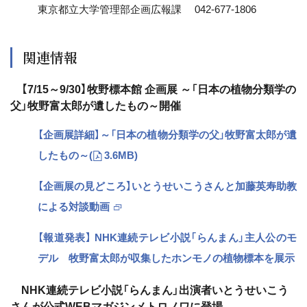
東京都立大学管理部企画広報課 042-677-1806
関連情報
【7/15～9/30】牧野標本館 企画展 ～「日本の植物分類学の
父」牧野富太郎が遺したもの～開催
【企画展詳細】～「日本の植物分類学の父」牧野富太郎が遺
したもの～
(
3.6MB)
【企画展の見どころ】いとうせいこうさんと加藤英寿助教
による対談動画
【報道発表】 NHK連続テレビ小説「らんまん」主人公のモ
デル 牧野富太郎が収集したホンモノの植物標本を展示
NHK連続テレビ小説「らんまん」出演者いとうせいこう
さんが公式WEBマガジンメトロノワに登場