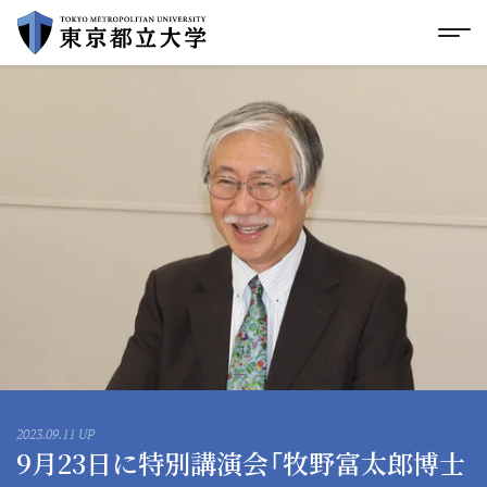
グローバルメニューにスキップ
|
フッターにスキップ
メ
メ
イ
ン
コ
ン
テ
ン
ツ
に
ス
キ
ッ
プ
2023.09.11 UP
9月23日に特別講演会「牧野富太郎博士