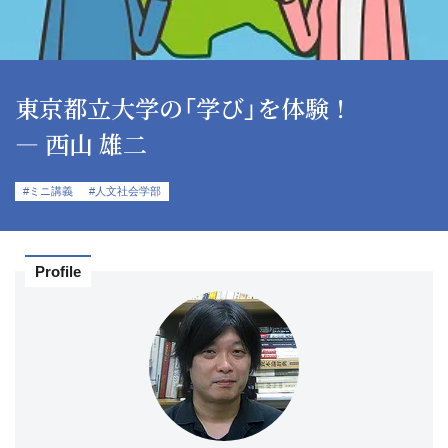
東京都立大学の「学び」を体験！
― 西山 雄二
#ミニ講義
#人文社会学部
Profile