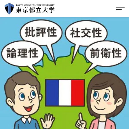
グローバルメニューにスキップ
|
フッターにスキップ
メ
メ
イ
ン
コ
ン
テ
ン
ツ
に
ス
キ
ッ
プ