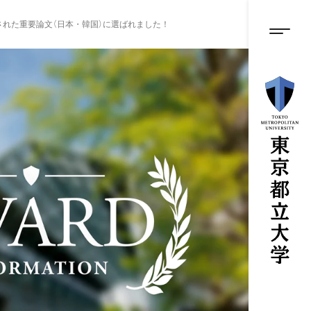
グロ
メ
イ
も引用された重要論文（日本・韓国）に選ばれました！
ン
メニ
コ
ン
テ
ン
ツ
に
ス
キ
ッ
プ