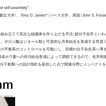
for self-assembly”
bo*（東京都立大学）、Tony D. James*（バース大学、英国）John S.
組み立てて高次な組織体を作り上げる手法（超分子化学といわ
。ボロン酸はジオール類と可逆的な共有結合を形成する性質（
その平衡系のコントロールを可能にし、目標の分子会合系へ導
構成ホウ素への供与結合形成によって調節できるので、化学刺
超分子創製への設計指針を提供した点で関連分野にインパクトを