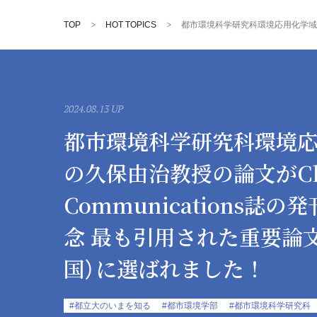
TOP
HOT TOPICS
都市環境科学研究科環境応用化学域の久
2024.08.13 UP
都市環境科学研究科環境
の久保由治教授の論文がChe
Communications誌の
念 最も引用された重要論
国）に選ばれました！
#都立大のいまを知る
#都市環境学部
#都市環境科学研究科