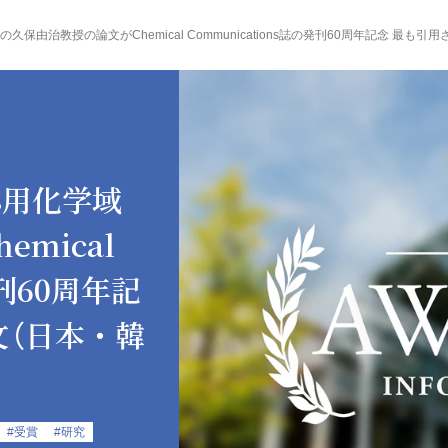
保由治教授の論文がChemical Communications誌の発刊60周年記念 最
応用化学域
mical
発刊60周年記
文（日本・韓
#受賞
#研究