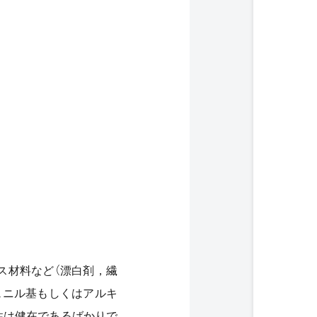
ス材料など（漂白剤，繊
ェニル基もしくはアルキ
性は健在であるばかりで