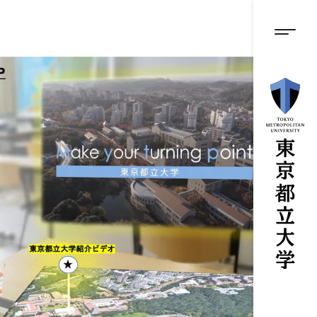
グロ
メ
イ
ン
メニ
コ
ン
テ
ン
ツ
に
ス
キ
ッ
プ