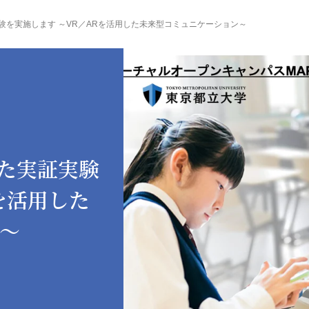
験を実施します ～VR／ARを活用した未来型コミュニケーション～
た実証実験
を活用した
～