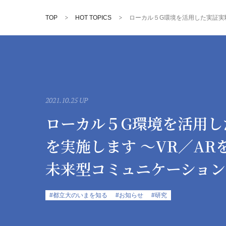
TOP
HOT TOPICS
ローカル５G環境を活用した実証実
2021.10.25 UP
ローカル５G環境を活用し
を実施します ～VR／AR
未来型コミュニケーション
#都立大のいまを知る
#お知らせ
#研究