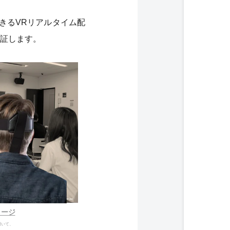
きるVRリアルタイム配
証します。
メージ
用いて、