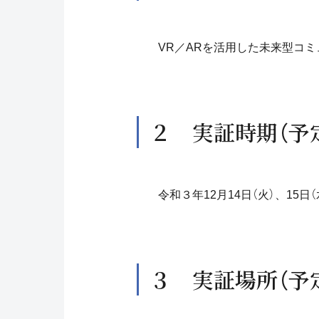
VR／ARを活用した未来型コ
２ 実証時期（予
令和３年12月14日（火）、15日（
３ 実証場所（予