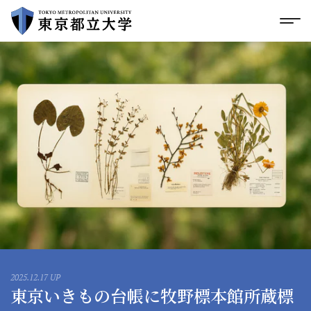
グローバルメニューにスキップ
|
フッターにスキップ
メ
メ
イ
ン
コ
ン
テ
ン
ツ
に
ス
キ
ッ
プ
2025.12.17 UP
東京いきもの台帳に牧野標本館所蔵標