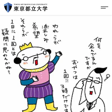
グローバルメニューにスキップ
|
フッターにスキップ
メ
メ
イ
ン
コ
ン
テ
ン
ツ
に
ス
キ
ッ
プ