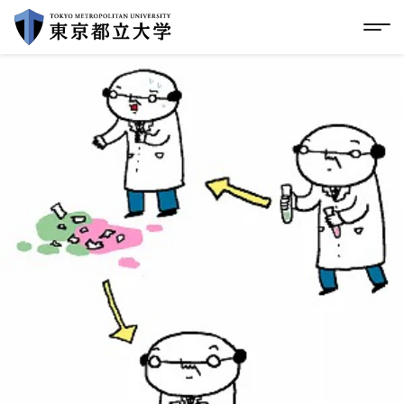
グローバルメニューにスキップ
|
フッターにスキップ
メ
メ
イ
ン
コ
ン
テ
ン
ツ
に
ス
キ
ッ
プ