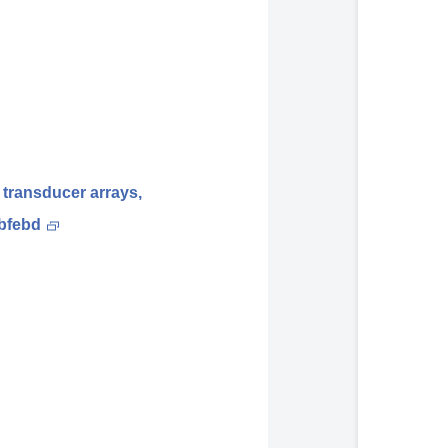
 transducer arrays,
abfebd