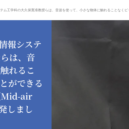
情報システ
授らは、音
に触れるこ
とができる
d-air
」を開発しまし