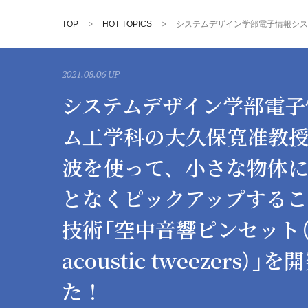
TOP
HOT TOPICS
2021.08.06 UP
システムデザイン学部電子
ム工学科の大久保寛准教
波を使って、小さな物体
となくピックアップするこ
技術「空中音響ピンセット（Mi
acoustic tweezers）
た！