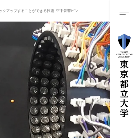
グロ
メ
イ
システムデザイン学部電子情報システム工学科の大久保寛准教授らは、音波を使って、小さな物体に触れることなくピックアップすることができる技術「空中音響ピンセット（Mid-air acoustic tweezers）」を開発しました！
ン
メニ
コ
ン
テ
ン
ツ
に
ス
キ
ッ
プ