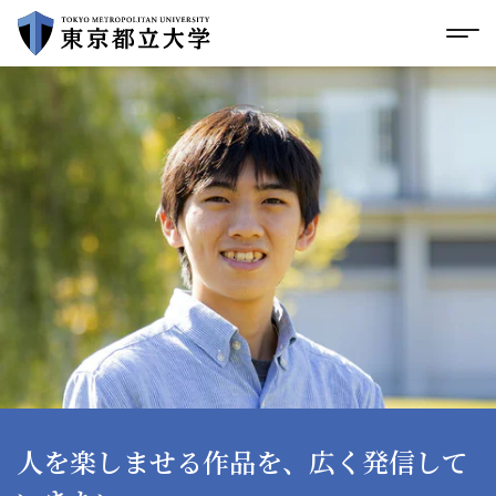
グローバルメニューにスキップ
|
フッターにスキップ
メ
メ
イ
ン
コ
ン
テ
ン
ツ
に
ス
キ
ッ
プ
人を楽しませる作品を、広く発信して