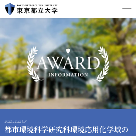
グローバルメニューにスキップ
|
フッターにスキップ
メ
メ
イ
ン
コ
ン
テ
ン
ツ
に
ス
キ
ッ
プ
2022.12.22 UP
都市環境科学研究科環境応用化学域の