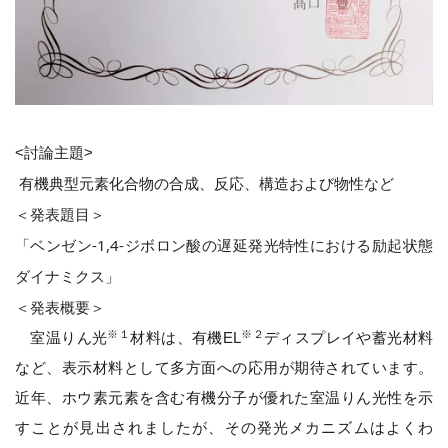
<討論主題>
反応、構造および物性など
有機典型元素化合物の合成、
＜発表題目＞
「ベンゼン-1,4-ジボロン酸の遅延発光特性における励起状態
ダイナミクス」
＜発表概要＞
※１
※２
室温りん光
材料は、有機EL
ディスプレイや蓄光材料
など、表示材料として多方面への応用が期待されています。
近年、ホウ素元素を含む有機分子が優れた室温りん光性を示
すことが見出されましたが、その発光メカニズムはよくわ