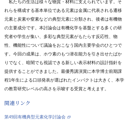
私たちの生活は様々な物質・材料に支えられています。そ
れらを構成する基本単位である元素は金属に代表される遷移
元素と炭素や窒素などの典型元素に分類され、後者は有機物
の主要成分です。本討論会は有機化学を基盤とする多くの研
究者や学生が集い、多彩な典型元素がもたらす反応性、物
性、機能性について議論をおこなう国内主要学会のひとつで
す。今回の成果は、ホウ素のもつ潜在能力を引き出せたばか
りでなく、暗闇でも視認できる新しい表示材料の設計指針を
提供することができました。最優秀講演賞に本学博士前期課
程1年生による口頭発表が選ばれたインパクトは大きく、本学
の教育研究レベルの高さを示唆する受賞と考えます。
関連リンク
第49回有機典型元素化学討論会