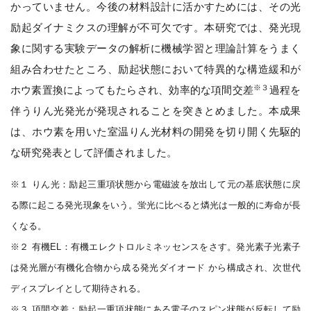
かっていません。今後の材料設計に活かすためには、その光
励起ダイナミクスの理解が不可欠です。本研究では、発光現
象に関する実験データの解析に機械学習と理論計算をうまく
組み合わせたところ、励起状態において特異的な構造緩和が
※３
ホウ素置換によってもたらされ、効率的な項間交差
過程を
伴うりん光発光が発現されることを突きとめました。本成果
は、ホウ素を用いた室温りん光材料の開発を切り開く先駆的
な研究発表として評価されました。
※１ りん光：励起三重項状態から電磁波を放出して元の基底状態に戻
る際に起こる発光現象をいう。蛍光に比べると燐光は一般的に寿命が長
くなる。
※２ 有機EL：有機エレクトロルミネッセンスをさす。発光素子光素子
は発光層が有機化合物から成る発光ダイオード から構成され、次世代
ディスプレイとして期待される。
※３ 項間交差：励起一重項状態にある電子のスピン状態が反転して励