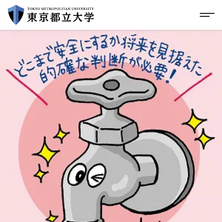
グローバルメニューにスキップ
|
フッターにスキップ
メ
メ
イ
ン
コ
ン
テ
ン
ツ
に
ス
キ
ッ
プ