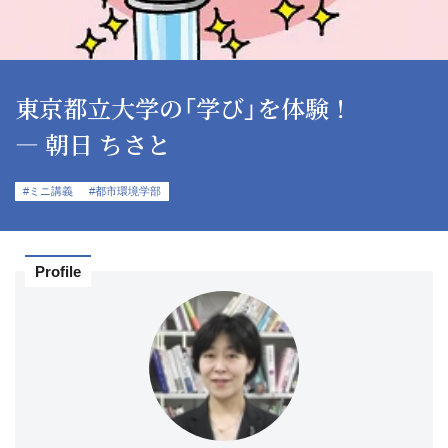
東京都立大学の「学び」を体験！
― 朝日 ちさと
#ミニ講義
#都市環境学部
Profile