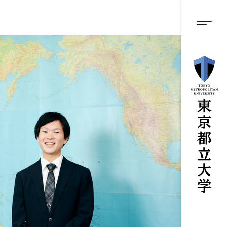
グロ
メ
イ
ン
メニ
コ
ン
テ
ン
ツ
に
ス
キ
ッ
プ