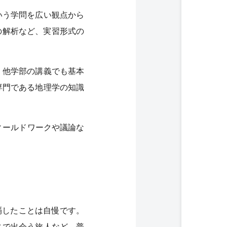
いう学問を広い観点から
の解析など、実習形式の
。他学部の講義でも基本
専門である地理学の知識
ィールドワークや議論な
覇したことは自慢です。
スで出会う旅人など、普