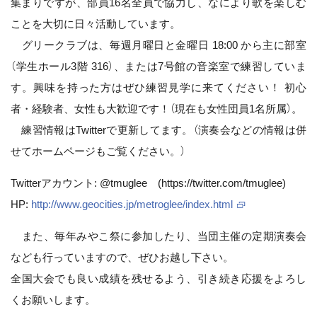
集まりですが、部員16名全員で協力し、なにより歌を楽しむ
ことを大切に日々活動しています。
グリークラブは、毎週月曜日と金曜日 18:00 から主に部室
（学生ホール3階 316）、または7号館の音楽室で練習していま
す。興味を持った方はぜひ練習見学に来てください！ 初心
者・経験者、女性も大歓迎です！（現在も女性団員1名所属）。
練習情報はTwitterで更新してます。（演奏会などの情報は併
せてホームページもご覧ください。）
Twitterアカウント: @tmuglee (https://twitter.com/tmuglee)
HP:
http://www.geocities.jp/metroglee/index.html
また、毎年みやこ祭に参加したり、当団主催の定期演奏会
なども行っていますので、ぜひお越し下さい。
全国大会でも良い成績を残せるよう、引き続き応援をよろし
くお願いします。