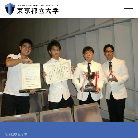
グローバルメニューにスキップ
|
フッターにスキップ
メ
メ
イ
ン
コ
ン
テ
ン
ツ
に
ス
キ
ッ
プ
2014.09.10 UP