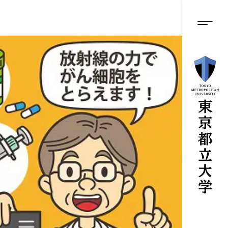
グロ
メ
イ
ン
メニ
コ
ン
テ
ン
ツ
に
ス
キ
ッ
プ