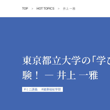
TOP
HOT TOPICS
井上 一雅
東京都立大学の「学
験！
― 井上 一雅
#ミニ講義
#健康福祉学部