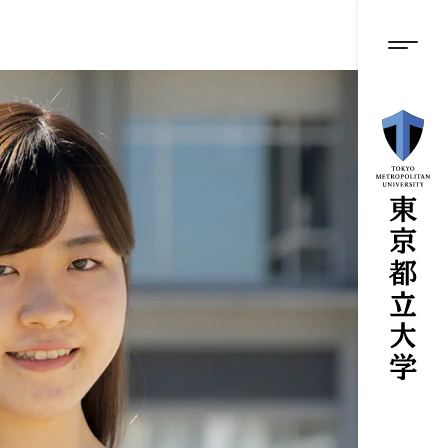
グロ
メ
イ
ン
メニ
コ
ン
テ
ン
ツ
に
ス
キ
ッ
プ