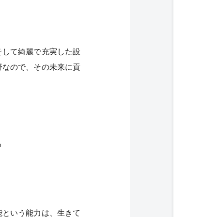
そして綺麗で充実した設
野なので、その未来に貢
。
能という能力は、生きて