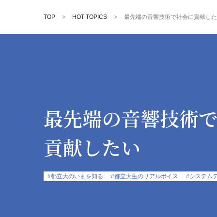
TOP
HOT TOPICS
最先端の音響技術で社会に貢献した
最先端の音響技術
貢献したい
#都立大のいまを知る
#都立大生のリアルボイス
#システム