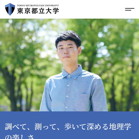
グローバルメニューにスキップ
|
フッターにスキップ
メ
メ
イ
ン
コ
ン
テ
ン
ツ
に
ス
キ
ッ
プ
調べて、測って、歩いて深める地理学
の楽しさ