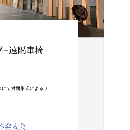
ップ+遠隔車椅
パスにて対面形式による２
作発表会