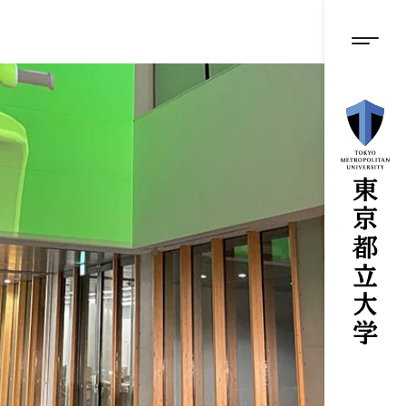
グロ
メ
イ
ン
メニ
コ
ン
テ
ン
ツ
に
ス
キ
ッ
プ