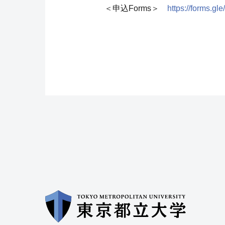
＜申込Forms＞
https://forms.g