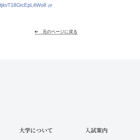
le/tjkvT18GrcEpL4Wo8
元のページに戻る
大学について
入試案内