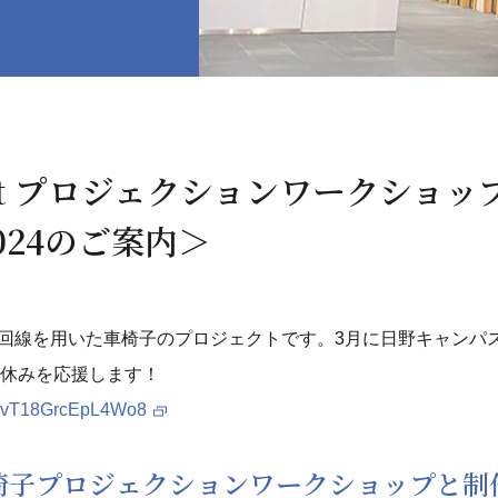
ject プロジェクションワークショ
024のご案内＞
ーカル5G回線を用いた車椅子のプロジェクトです。3月に日野キャン
春休みを応援します！
/tjkvT18GrcEpL4Wo8
椅子プロジェクションワークショップと制