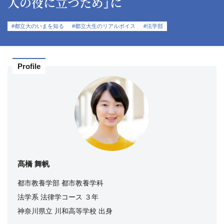
人の役に立つため」に
#都立大のいまを知る
#都立大生のリアルボイス
#法学部
Profile
髙橋 舞帆
都市教養学部 都市教養学科
法学系 法律学コース ３年
神奈川県立 川和高等学校 出身