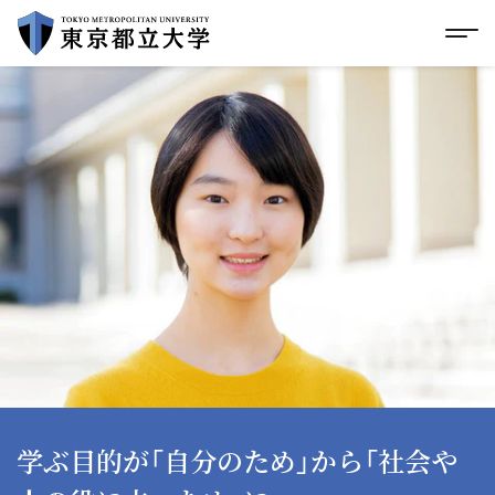
グローバルメニューにスキップ
|
フッターにスキップ
メ
メ
イ
ン
コ
ン
テ
ン
ツ
に
ス
キ
ッ
プ
学ぶ目的が「自分のため」から「社会や