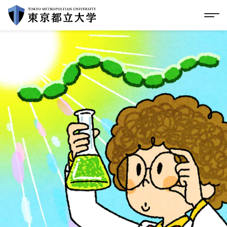
グローバルメニューにスキップ
|
フッターにスキップ
メ
メ
イ
ン
コ
ン
テ
ン
ツ
に
ス
キ
ッ
プ