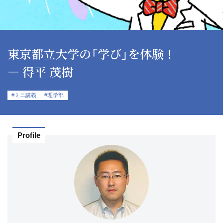
東京都立大学の「学び」を体験！
― 得平 茂樹
#ミニ講義
#理学部
Profile