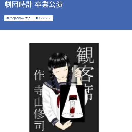
劇団時計 卒業公演
#People都立大人
#イベント