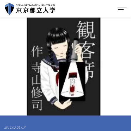
グローバルメニューにスキップ
|
フッターにスキップ
メ
メ
イ
ン
コ
ン
テ
ン
ツ
に
ス
キ
ッ
プ
2012.03.06 UP