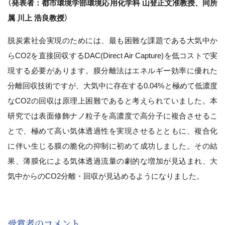
（発表者：都市環境学部環境応用化学科 山登正文准教授、同所
属 川上 浩良教授）
脱炭素社会実現のためには、最も困難な課題である大気中か
らCO2を直接回収するDAC(Direct Air Capture)を低コストで実
現する必要があります。膜分離法はエネルギー効率に優れた
分離回収技術ですが、大気中に存在する0.04%と極めて低濃度
なCO2の回収は原理上困難であると考えられていました。本
研究では表面修飾ナノ粒子を高濃度で高分子に複合させるこ
とで、極めて高い気体透過性を実現させるとともに、複合化
に伴い生じる膜の脆化の抑制に初めて成功しました。その結
果、薄膜化による気体透過流量の劇的な増加が見込まれ、大
気中からのCO2分離・回収が見込めるようになりました。
受賞者のコメント