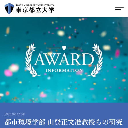
グローバルメニューにスキップ
|
フッターにスキップ
メ
メ
イ
ン
コ
ン
テ
ン
ツ
に
ス
キ
ッ
プ
2023.09.12 UP
都市環境学部 山登正文准教授らの研究