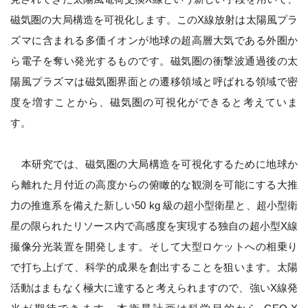
磁気圏の大局構造を可視化します。このX線放射は太陽風プラ
ズマに含まれる多価イオンが地球の超高層大気である外圏か
ら電子を奪い発光するものです。磁気圏の衝撃波通過後の太
陽風プラズマは磁気圏界面との遷移領域と呼ばれる領域で密
度を増すことから、磁気圏の可視化ができると考えていま
す。
本研究では、磁気圏の大局構造を可視化するために地球か
ら離れた月付近の高度からの俯瞰的な観測を可能にする大推
力の推進系を備えた新しい50 kg 級の超小型衛星と、超小型衛
星の限られたリソース内で高感度を実現する独自の超小型X線
撮像分光装置を開発します。そして大型ロケットへの相乗り
で打ち上げて、科学的成果を創出することを狙います。太陽
活動はまもなく極大に達すると考えられますので、強いX線発