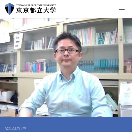
グローバルメニューにスキップ
|
フッターにスキップ
メ
メ
イ
ン
コ
ン
テ
ン
ツ
に
ス
キ
ッ
プ
2021.05.31 UP