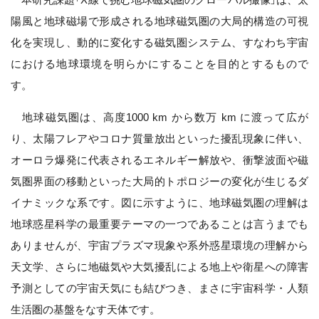
陽風と地球磁場で形成される地球磁気圏の大局的構造の可視
化を実現し、動的に変化する磁気圏システム、すなわち宇宙
における地球環境を明らかにすることを目的とするもので
す。
地球磁気圏は、高度1000 km から数万 km に渡って広が
り、太陽フレアやコロナ質量放出といった擾乱現象に伴い、
オーロラ爆発に代表されるエネルギー解放や、衝撃波面や磁
気圏界面の移動といった大局的トポロジーの変化が生じるダ
イナミックな系です。図に示すように、地球磁気圏の理解は
地球惑星科学の最重要テーマの一つであることは言うまでも
ありませんが、宇宙プラズマ現象や系外惑星環境の理解から
天文学、さらに地磁気や大気擾乱による地上や衛星への障害
予測としての宇宙天気にも結びつき、まさに宇宙科学・人類
生活圏の基盤をなす天体です。