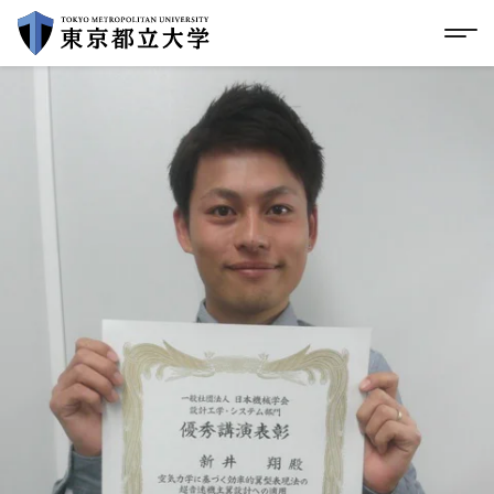
グローバルメニューにスキップ
|
フッターにスキップ
メ
メ
イ
ン
コ
ン
テ
ン
ツ
に
ス
キ
ッ
プ