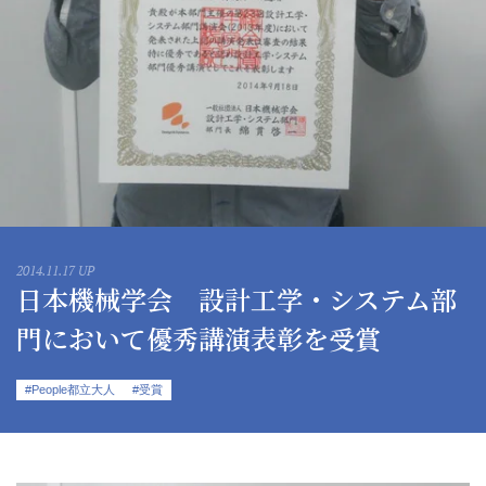
2014.11.17 UP
日本機械学会 設計工学・システム部
門において優秀講演表彰を受賞
#People都立大人
#受賞