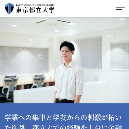
グローバルメニューにスキップ
|
フッターにスキップ
メ
メ
イ
ン
コ
ン
テ
ン
ツ
に
ス
キ
ッ
プ
学業への集中と学友からの刺激が拓い
た進路。都立大での経験を土台に金融