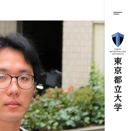
グロ
メ
イ
ン
メニ
コ
ン
テ
ン
ツ
に
ス
キ
ッ
プ