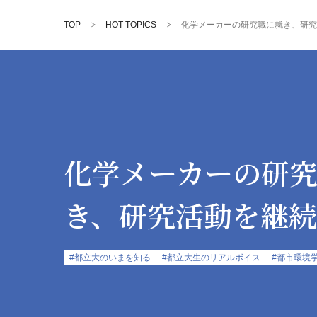
TOP
HOT TOPICS
化学メーカーの研究職に就き、研究
化学メーカーの研
き、研究活動を継
#都立大のいまを知る
#都立大生のリアルボイス
#都市環境