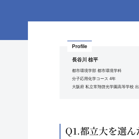
Profile
長谷川 椋平
都市環境学部 都市環境学科
分子応用化学コース 4年
大阪府 私立常翔啓光学園高等学校 
Q1.都立大を選