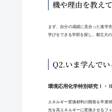
機や理由を教え
まず、自分の成績に見合った進学
学びをできる学部を探し、都立大
Q2.いま学んで
環境応用化学特別研究Ⅰ・
エネルギー変換材料の開発を卒業
光を高エネルギーに変換させるフ