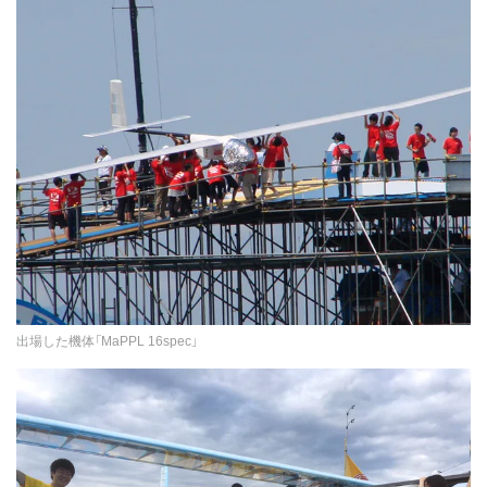
出場した機体「MaPPL 16spec」