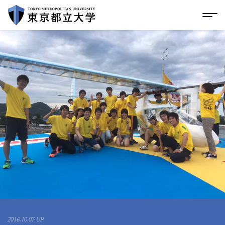
グローバルメニューにスキップ
|
フッターにスキップ
メ
メ
イ
ン
コ
ン
テ
ン
ツ
に
ス
キ
ッ
プ
2016.10.07 UP