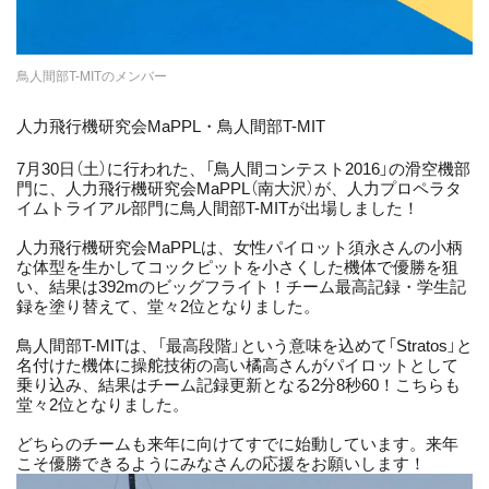
鳥人間部T-MITのメンバー
人力飛行機研究会MaPPL・鳥人間部T-MIT
7月30日（土）に行われた、「鳥人間コンテスト2016」の滑空機部
門に、人力飛行機研究会MaPPL（南大沢）が、人力プロペラタ
イムトライアル部門に鳥人間部T-MITが出場しました！
人力飛行機研究会MaPPLは、女性パイロット須永さんの小柄
な体型を生かしてコックピットを小さくした機体で優勝を狙
い、結果は392mのビッグフライト！チーム最高記録・学生記
録を塗り替えて、堂々2位となりました。
鳥人間部T-MITは、「最高段階」という意味を込めて「Stratos」と
名付けた機体に操舵技術の高い橘高さんがパイロットとして
乗り込み、結果はチーム記録更新となる2分8秒60！こちらも
堂々2位となりました。
どちらのチームも来年に向けてすでに始動しています。来年
こそ優勝できるようにみなさんの応援をお願いします！