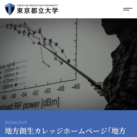
グローバルメニューにスキップ
|
フッターにスキップ
メ
メ
イ
ン
コ
ン
テ
ン
ツ
に
ス
キ
ッ
プ
2023.04.25 UP
地方創生カレッジホームページ「地方