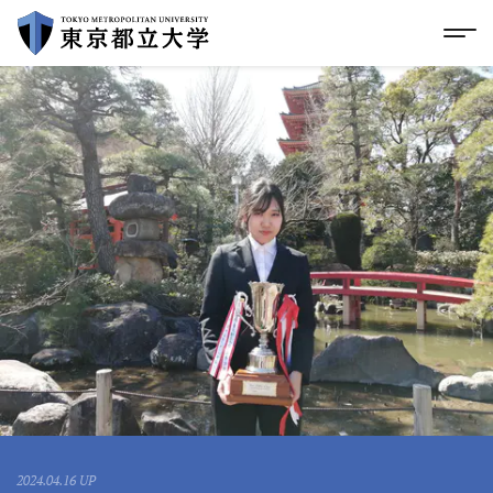
グローバルメニューにスキップ
|
フッターにスキップ
メ
メ
イ
ン
コ
ン
テ
ン
ツ
に
ス
キ
ッ
プ
2024.04.16 UP