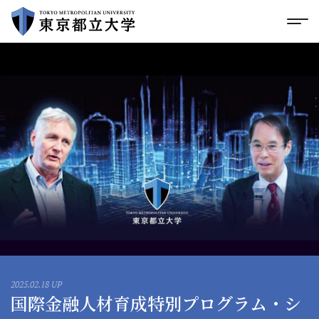
グローバルメニューにスキップ
|
フッターにスキップ
メ
メ
イ
ン
コ
ン
テ
ン
ツ
に
ス
キ
ッ
プ
2025.02.18 UP
国際金融人材育成特別プログラム・シ