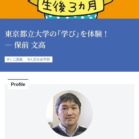
東京都立大学の「学び」を体験！
― 保前 文高
#ミニ講義
#人文社会学部
Profile