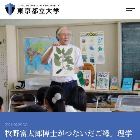
グローバルメニューにスキップ
|
フッターにスキップ
メ
メ
イ
ン
コ
ン
テ
ン
ツ
に
ス
キ
ッ
プ
2023.10.25 UP
牧野富太郎博士がつないだご縁。理学