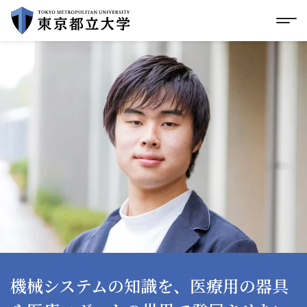
グローバルメニューにスキップ
|
フッターにスキップ
メ
メ
イ
ン
コ
ン
テ
ン
ツ
に
ス
キ
ッ
プ
機械システムの知識を、医療用の器具