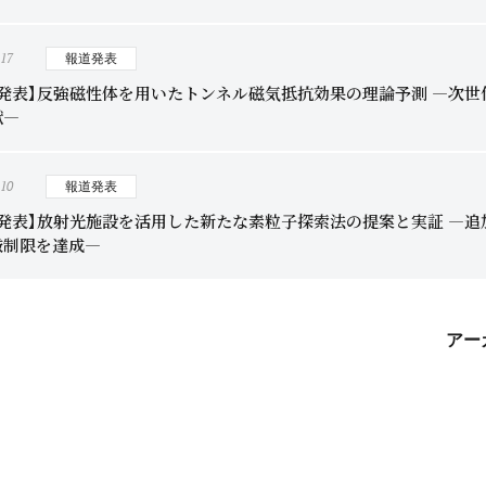
.17
報道発表
究発表】反強磁性体を用いたトンネル磁気抵抗効果の理論予測 ―次
献―
.10
報道発表
究発表】放射光施設を活用した新たな素粒子探索法の提案と実証 ―
厳制限を達成―
アー