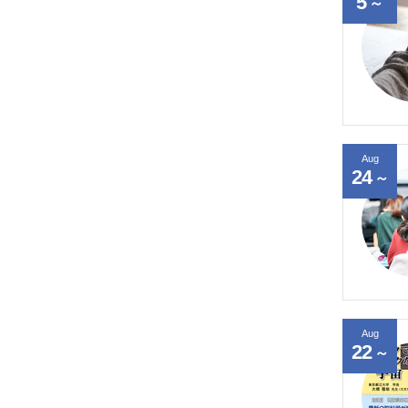
5
～
Aug
24
～
Aug
22
～