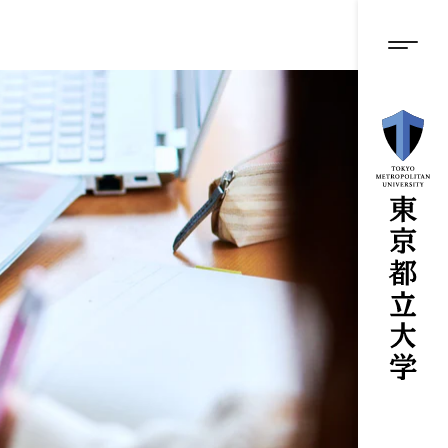
グロ
メ
イ
ン
メニ
コ
ン
テ
ン
ツ
に
ス
キ
ッ
プ