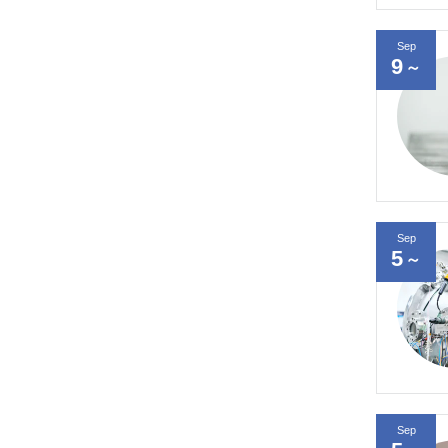
Sep
9
～
Sep
5
～
Sep