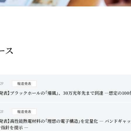
ース
.29
報道発表
発表】ブラックホールの「爆風」、30万光年先まで到達 ―想定の10
.28
報道発表
究発表】高性能熱電材料の「理想の電子構造」を定量化 ― バンドギ
指針を提示 ―