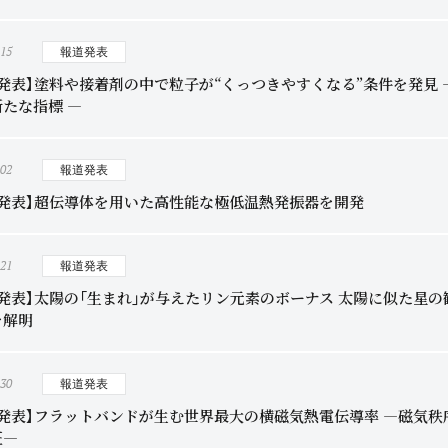
.15
報道発表
発表】塗料や接着剤の中で粒子が“くっつきやすくなる”条件を発見 
たな指標 ―
.02
報道発表
究発表】超伝導体を用いた高性能な極低温熱発振器を開発
.21
報道発表
発表】太陽の「生まれ」が与えたリン元素のボーナス ――太陽に似た
解明――
.30
報道発表
究発表】フラットバンドが生む世界最大の横磁気熱電伝導率 ―磁気
証―