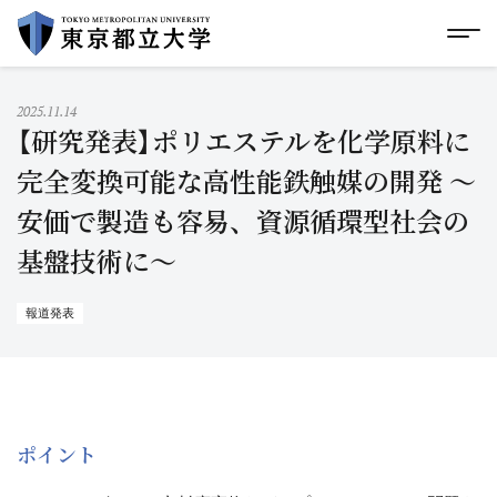
グローバルメニューにスキップ
|
フッターにスキップ
メ
メ
イ
ン
コ
2025.11.14
ン
【研究発表】ポリエステルを化学原料に
テ
ン
完全変換可能な高性能鉄触媒の開発 ～
ツ
安価で製造も容易、資源循環型社会の
に
ス
基盤技術に～
キ
ッ
プ
報道発表
ポイント