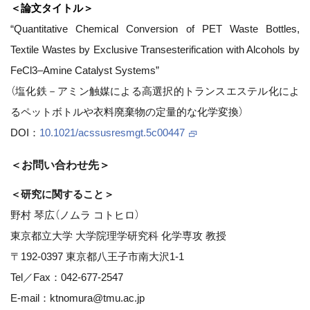
＜論文タイトル＞
“Quantitative Chemical Conversion of PET Waste Bottles,
Textile Wastes by Exclusive Transesterification with Alcohols by
FeCl3–Amine Catalyst Systems”
（塩化鉄－アミン触媒による高選択的トランスエステル化によ
るペットボトルや衣料廃棄物の定量的な化学変換）
DOI：
10.1021/acssusresmgt.5c00447
＜お問い合わせ先＞
＜研究に関すること＞
野村 琴広（ノムラ コトヒロ）
東京都立大学 大学院理学研究科 化学専攻 教授
〒192-0397 東京都八王子市南大沢1-1
Tel／Fax：042-677-2547
E-mail：ktnomura@tmu.ac.jp