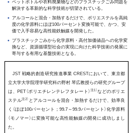
ペットボトルや衣料廃棄物などのプラスチックごみ問題を
解決する革新的な科学技術が切望されている。
アルコールと混合・加熱するだけで、ポリエステルを高純
度の化学原料にほぼ100パーセント変換可能で、かつ、安
価で入手容易な高性能鉄触媒を開発した。
プラスチックごみから化学原料・高付加価値品への化学変
換など、資源循環型社会の実現に向けた科学技術の発展に
寄与する有用な基盤技術となる。
JST 戦略的創造研究推進事業 CRESTにおいて、東京都
立大学大学院理学研究科の野村 琴広教授らの研究グループ
注1）
は、PET（ポリエチレンテレフタレート）
などのポリエ
注2）
ステル
とアルコールを混合・加熱するだけで、効率良
く（ほぼ100パーセント；99.7～99.9パーセント）化学原料
（モノマー）に変換可能な高性能触媒の開発に成功しまし
た。