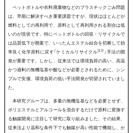
ペットボトルや衣料廃棄物などのプラスチックごみ問題
は、早期に解決すべき重要課題ですが、現状はほとんどが
燃料としての再利用で、原料として再利用される割合は低
いのが現状です。特にペットボトルの回収・リサイクルで
は品質低下が懸案で、いったんエステル結合を切断して効
注3）
率良く化学原料に戻す「ケミカルリサイクル
」手法の開
発が重要です。しかし、従来法では環境負荷の高い、高温
かつ過剰の無機塩基や酸などが必要とされるために、シン
プルで安価、環境負荷の低い手法開発が切望されていまし
た。
本研究グループは、多量の無機塩基などを必要とせず、
ポリエステルとアルコールを混合するだけで原料に変換す
る触媒開発に注目して研究に取り組みました。その結果、
従来法より温和な条件下でも触媒が高い性能で機能し、か