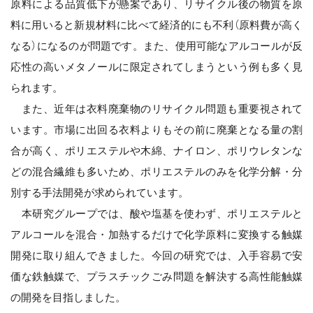
原料による品質低下が懸案であり、リサイクル後の物質を原
料に用いると新規材料に比べて経済的にも不利（原料費が高く
なる）になるのが問題です。また、使用可能なアルコールが反
応性の高いメタノールに限定されてしまうという例も多く見
られます。
また、近年は衣料廃棄物のリサイクル問題も重要視されて
います。市場に出回る衣料よりもその前に廃棄となる量の割
合が高く、ポリエステルや木綿、ナイロン、ポリウレタンな
どの混合繊維も多いため、ポリエステルのみを化学分解・分
別する手法開発が求められています。
本研究グループでは、酸や塩基を使わず、ポリエステルと
アルコールを混合・加熱するだけで化学原料に変換する触媒
開発に取り組んできました。今回の研究では、入手容易で安
価な鉄触媒で、プラスチックごみ問題を解決する高性能触媒
の開発を目指しました。