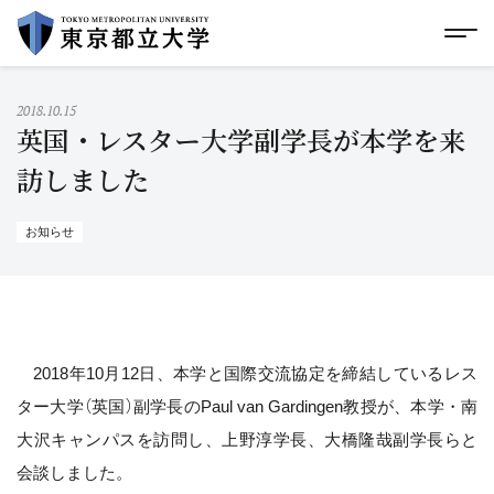
グローバルメニューにスキップ
|
フッターにスキップ
メ
メ
イ
ン
コ
2018.10.15
ン
英国・レスター大学副学長が本学を来
テ
ン
訪しました
ツ
に
ス
お知らせ
キ
ッ
プ
2018年10月12日、本学と国際交流協定を締結しているレス
ター大学（英国）副学長のPaul van Gardingen教授が、本学・南
大沢キャンパスを訪問し、上野淳学長、大橋隆哉副学長らと
会談しました。